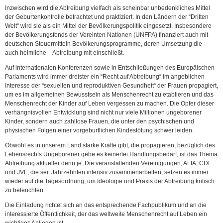
Inzwischen wird die Abtreibung vielfach als scheinbar unbedenkliches Mittel
der Geburtenkontrolle betrachtet und praktiziert. In den Ländern der “Dritten
Welt“ wird sie als ein Mittel der Bevölkerungspolitik eingesetzt. Insbesondere
der Bevölkerungsfonds der Vereinten Nationen (UNFPA) finanziert auch mit
deutschen Steuermitteln Bevölkerungsprogramme, deren Umsetzung die –
auch heimliche – Abtreibung mit einschließt.
Auf internationalen Konferenzen sowie in Entschließungen des Europäischen
Parlaments wird immer dreister ein “Recht auf Abtreibung“ im angeblichen
Interesse der “sexuellen und reproduktiven Gesundheit“ der Frauen propagiert,
um es im allgemeinen Bewusstsein als Menschenrecht zu etablieren und das
Menschenrecht der Kinder auf Leben vergessen zu machen. Die Opfer dieser
verhängnisvollen Entwicklung sind nicht nur viele Millionen ungeborener
Kinder, sondern auch zahllose Frauen, die unter den psychischen und
physischen Folgen einer vorgeburtlichen Kindestötung schwer leiden.
Obwohl es in unserem Land starke Kräfte gibt, die propagieren, bezüglich des
Lebensrechts Ungeborener gebe es keinerlei Handlungsbedarf, ist das Thema
Abtreibung aktueller denn je. Die veranstaltenden Vereinigungen, ALfA, CDL
und JVL, die seit Jahrzehnten intensiv zusammenarbeiten, setzen es immer
wieder auf die Tagesordnung, um Ideologie und Praxis der Abtreibung kritisch
zu beleuchten.
Die Einladung richtet sich an das entsprechende Fachpublikum und an die
interessierte Öffentlichkeit, der das weltweite Menschenrecht auf Leben ein