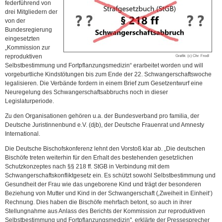
federführend von
drei Mitgliedern der
von der
Bundesregierung
eingesetzten
„Kommission zur
reproduktiven
Selbstbestimmung und Fortpflanzungsmedizin“ erarbeitet worden und will
vorgeburtliche Kindstötungen bis zum Ende der 22. Schwangerschaftswoche
legalisieren. Die Verbände fordern in einem Brief zum Gesetzentwurf eine
Neuregelung des Schwangerschaftsabbruchs noch in dieser
Legislaturperiode.
Zu den Organisationen gehören u.a. der Bundesverband pro familia, der
Deutsche Juristinnenbund e.V. (djb), der Deutsche Frauenrat und Amnesty
International.
Die Deutsche Bischofskonferenz lehnt den Vorstoß klar ab. „Die deutschen
Bischöfe treten weiterhin für den Erhalt des bestehenden gesetzlichen
Schutzkonzeptes nach §§ 218 ff. StGB in Verbindung mit dem
Schwangerschaftskonfliktgesetz ein. Es schützt sowohl Selbstbestimmung und
Gesundheit der Frau wie das ungeborene Kind und trägt der besonderen
Beziehung von Mutter und Kind in der Schwangerschaft (‚Zweiheit in Einheit‘)
Rechnung. Dies haben die Bischöfe mehrfach betont, so auch in ihrer
Stellungnahme aus Anlass des Berichts der Kommission zur reproduktiven
Selbstbestimmung und Fortpflanzungsmedizin", erklärte der Pressesprecher