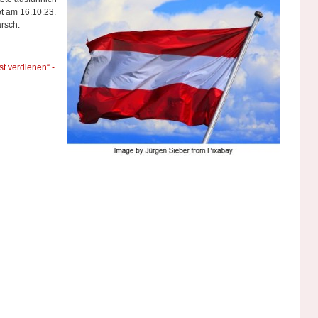
et am 16.10.23.
rsch.
t verdienen“ -