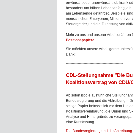
erwünscht oder unerwünscht, ob krank od
besonders am frühen Lebensanfang, d.h
am Lebensende gefährdet. Beispiele sin
menschlichen Embryonen, Millionen von A
Steuergelder, und die Zulassung von aktive
Mehr zu uns und unserer Arbeit erfahren 
Positionspapiere
.
Sie möchten unsere Arbeit gerne unters
Dank!
------------------------------------------------
CDL-Stellungnahme "Die Bun
Koalitionsvertrag von CDU
Ab sofort ist die ausführliche Stellungn
Bundesregierung und die Abtreibung – D
seitige Papier befasst sich vor dem Hint
Koalitionsvereinbarung, die Union und SP
Analyse und Hintergründe zu vorangegan
eine Kurzfassung.
Die Bundesregierung und die Abtreibung