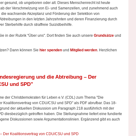
er gesund, ob ungeboren oder alt. Dieses Menschenrecht ist heute
. ab der Verschmelzung von Ei- und Samenzellen, und zunehmend auch
d die wachsende Akzeptanz und Förderung der Selektion von
btreibungen in den letzten Jahrzehnten und deren Finanzierung durch
r Sterbehilfe durch straffreie Suizidbeihilfe.
Sie in der Rubrik "Über uns". Dort finden Sie auch unsere
Grundsätze
und
tützen? Dann können Sie
hier spenden
und
Mitglied werden
. Herzlichen
desregierung und die Abtreibung – Der
/CSU und SPD"
ahme der Christdemokraten für Leben e.V. (CDL) zum Thema "Die
er Koalitionsvertrag von CDU/CSU und SPD" als PDF abrufbar. Das 18-
ergrund der aktuellen Diskussion um Paragraph 218 ausführlich mit der
D diesbezüglich getroffen haben. Die Stellungnahme liefert eine fundierte
gene Diskussionen sowie Argumentationslinien. Ergänzend gibt es auch
 – Der Koalitionsvertrag von CDU/CSU und SPD