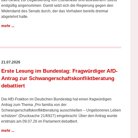
das Gesetz zur Legalisierung von Euthanasie und assistiertem Suizid
endgültig angenommen. Damit setzt sich die Regierung gegen den
Widerstand des Senats durch, der das Vorhaben bereits dreimal
abgelehnt hatte.
mehr ...
21.07.2026
Erste Lesung im Bundestag: Fragwürdiger AfD-
Antrag zur Schwangerschafts­konfliktberatung
debattiert
Die AfD-Fraktion im Deutschen Bundestag hat einen fragwürdigen
Antrag zum Thema „Pro familia von der
Schwangerschaftskonfliktberatung ausschließen – Ungeborenes Leben
schützen“ (Drucksache 21/6927) eingebracht. Über den Antrag wurde
erstmals am 09.07.26 im Parlament debattiert.
mehr ...