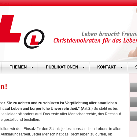
THEMEN
PUBLIKATIONEN
KONTAKT
n!
. Sie zu achten und zu schützen ist Verpflichtung aller staatlichen
t auf Leben und körperliche Unversehrtheit.“ (Art.2.)
So steht es bis
ht es leider oft anders aus! Das erste aller Menschenrechte, das Recht auf
gestellt und bestritten.
stellen wir den Einsatz für den Schutz jedes menschlichen Lebens in allen
Aufklärungsarbeit. Jeder Mensch hat das Recht leben zu dürfen, ob