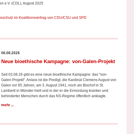
en e.V. (CDL), August 2025
nsschutz im Koalitionsvertrag von CDU/CSU und SPD
06.08.2026
Neue bioethische Kampagne: von-Galen-Projekt
Seit 03.08.26 gibt es eine neue bioethische Kampagne: das "von-
Galen-Projekt". Anlass ist die Predigt, die Kardinal Clemens August von
Galen vor 85 Jahren, am 3. August 1941, noch als Bischof in St.
Lamberti in Münster hielt und in der er die Ermordung kranker und
behinderter Menschen durch das NS-Regime öffentlich anklagte.
mehr ...